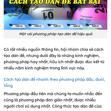
Một vài phương pháp tạo dàn đề hiệu quả
Có rất nhiều nguồn thông tin, hội nhóm chia sẻ cách
tạo dàn đề, nhưng dưới đây là những kinh nghiệm,
phương pháp hay nhất, hữu ích nhất được đúc kết từ
nhiều năm kinh nghiệm trong lĩnh vực này.
Cách tạo dàn đề nhanh theo phương pháp đầu, đuôi,
tổng
Phương pháp đầu tiên mà chúng ta muốn nhắc đến
cũng là phương pháp đơn giản nhất, được nhiều
người chơi sử dụng nhất. Công thức tạo dàn đề của