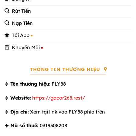
Rút Tiền
Nạp Tiền
Tải App
Khuyến Mãi
THÔNG TIN THƯƠNG HIỆU
✈️ Tên thương hiệu
: FLY88
✈️ Website
:
https://gacor268.rest/
✈️ Địa chỉ
: Xem tại link vào FLY88 phía trên
✈️ Mã số thuế:
0319308208