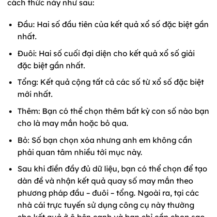
cách thức này như sau:
Đầu: Hai số đầu tiên của kết quả xổ số đặc biệt gần
nhất.
Đuôi: Hai số cuối đại diện cho kết quả xổ số giải
đặc biệt gần nhất.
Tổng: Kết quả cộng tất cả các số từ xổ số đặc biệt
mới nhất.
Thêm: Bạn có thể chọn thêm bất kỳ con số nào bạn
cho là may mắn hoặc bỏ qua.
Bỏ: Số bạn chọn xóa nhưng anh em không cần
phải quan tâm nhiều tới mục này.
Sau khi điền đầy đủ dữ liệu, bạn có thể chọn để tạo
dàn đề và nhận kết quả quay số may mắn theo
phương pháp đầu – đuôi – tổng. Ngoài ra, tại các
nhà cái trực tuyến sử dụng công cụ này thường