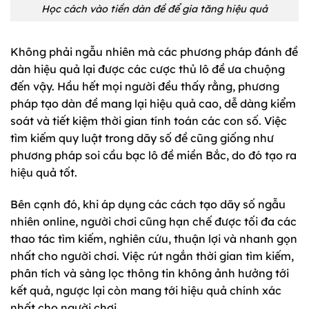
Học cách vào tiền dàn đề để gia tăng hiệu quả
Không phải ngẫu nhiên mà các phương pháp đánh đề
dàn hiệu quả lại được các cược thủ lô đề ưa chuộng
đến vậy. Hầu hết mọi người đều thấy rằng, phương
pháp tạo dàn đề mang lại hiệu quả cao, dễ dàng kiểm
soát và tiết kiệm thời gian tính toán các con số. Việc
tìm kiếm quy luật trong dãy số đề cũng giống như
phương pháp soi cầu bạc lô đề miền Bắc, do đó tạo ra
hiệu quả tốt.
Bên cạnh đó, khi áp dụng các cách tạo dãy số ngẫu
nhiên online, người chơi cũng hạn chế được tối đa các
thao tác tìm kiếm, nghiên cứu, thuận lợi và nhanh gọn
nhất cho người chơi. Việc rút ngắn thời gian tìm kiếm,
phân tích và sàng lọc thông tin không ảnh hưởng tới
kết quả, ngược lại còn mang tới hiệu quả chính xác
nhất cho người chơi.