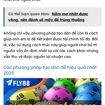
Có thể bạn quan tâm:
Nằm mơ nhặt được
vàng, nên đánh số mấy để trúng thưởng
Không chỉ vậy, phương pháp tạo dàn đề còn là cách
giúp anh em lô đề tiết kiệm được tài chính tối đa. Bởi
lẽ, việc sử dụng cách thức này giúp người chơi bố trí
nguồn vốn ổn định nhất so với các cách khác nhưng
vẫn thu về được nguồn lợi nhuận cao.
Các phương pháp tạo dàn đề hiệu quả nhất
2025