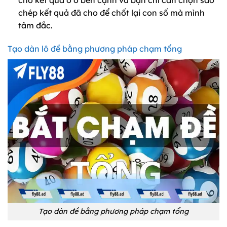
cho kết quả ở ô bên cạnh và bạn chỉ cần chọn sao
chép kết quả đã cho để chốt lại con số mà mình
tâm đắc.
Tạo dàn lô đề bằng phương pháp chạm tổng
Tạo dàn đề bằng phương pháp chạm tổng