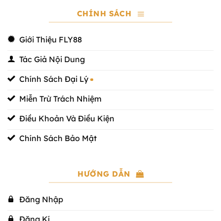
CHÍNH SÁCH
Giới Thiệu FLY88
Tác Giả Nội Dung
Chính Sách Đại Lý
Miễn Trừ Trách Nhiệm
Điều Khoản Và Điều Kiện
Chính Sách Bảo Mật
HƯỚNG DẪN
Đăng Nhập
Đăng Kí