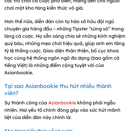
các trò chơi cá cược phổ biến, mang đến cho người
chơi một kho tàng kiến thức vô giá.
Hơn thế nữa, diễn đàn còn tự hào sở hữu đội ngũ
chuyên gia hàng đầu – những Tipster “sừng sỏ” trong
làng cá cược. Họ sẵn sàng chia sẻ những kinh nghiệm
quý báu, những mẹo chơi hiệu quả, giúp anh em tăng
tỷ lệ thắng cược. Giao diện thân thiện, bố cục khoa
học cùng hệ thống ngôn ngữ đa dạng (bao gồm cả
tiếng Việt) là những điểm cộng tuyệt vời của
Asianbookie.
Tại sao Asianbookie thu hút nhiều thành
viên?
Sự thành công của
Asianbookie
không phải ngẫu
nhiên. Hai yếu tố chính đóng góp vào sức hút mãnh
liệt của diễn đàn này chính là:
Kho tàng kiến thức về cá cược