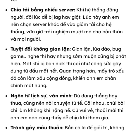
Chia tải bằng nhiều server:
Khi hệ thống đông
người, đôi lúc dễ bị lag hay giật. Lúc này anh em
nên chọn server khác để vừa giảm tải cho hệ
thống, vừa giữ trải nghiệm mượt mà cho bản thân
và mọi người.
Tuyệt đối không gian lận:
Gian lận, lừa đảo, bug
game… nghe thì hay nhưng sớm muộn cũng bị phát
hiện. Một khi bị ban nick thì coi như công sức gây
dựng từ đầu mất hết. Quan trọng hơn, mấy trò xấu
đó còn làm xấu cộng đồng, khiến anh em chân
chính mất hứng.
Ngôn từ lịch sự, văn minh:
Dù đang thắng hay
thua, cũng nên nói chuyện tử tế. Cãi nhau, chửi bới
chỉ làm không khí nặng nề. Cứ vui vẻ, thoải mái thì
anh em nào cũng thấy dễ chịu khi tham gia.
Tránh gây mâu thuẫn:
Bắn cá là để giải trí, không