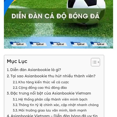
Mục Lục
Diễn đàn Asianbookie là gì?
Tại sao Asianbookie thu hút nhiều thành viên?
Kho tàng kiến thức về cá cược
Cộng đồng cao thủ đông đảo
Đặc trưng nổi bật của Asianbookie Vietnam
Hệ thống phân cấp thành viên minh bạch
Thông tin tỷ lệ chính xác, cập nhật nhanh chóng
Môi trường giao lưu văn minh, lành mạnh
Asianbookie Vietnam – Diễn đàn bóng đá uy tín