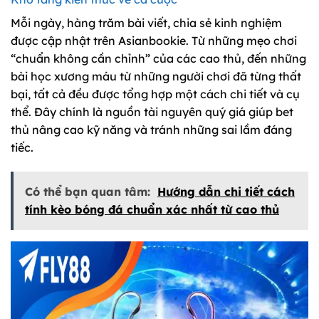
Mỗi ngày, hàng trăm bài viết, chia sẻ kinh nghiệm
được cập nhật trên Asianbookie. Từ những mẹo chơi
“chuẩn không cần chỉnh” của các cao thủ, đến những
bài học xương máu từ những người chơi đã từng thất
bại, tất cả đều được tổng hợp một cách chi tiết và cụ
thể. Đây chính là nguồn tài nguyên quý giá giúp bet
thủ nâng cao kỹ năng và tránh những sai lầm đáng
tiếc.
Có thể bạn quan tâm:
Hướng dẫn chi tiết cách
tính kèo bóng đá chuẩn xác nhất từ cao thủ